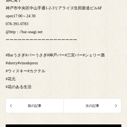
酒吧兔子
神戸市中央区中山手通1-2-3リアライズ生田新道ビル6F
open17:00～24:30
078-391-0783
@http：//bar-usagi.net
ーーーーーーーーーーーーーーーーーー
#Barうさぎ#バーうさぎ#神戸バー#三宮バー#シェリー酒
#sherry#vinodejerez
#ウィスキー#カクテル
#花元
#花のある生活